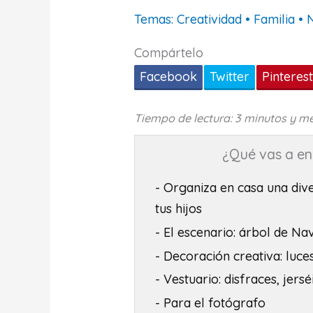
Temas:
Creatividad
•
Familia
•
Compártelo
Facebook
Twitter
Pinteres
Tiempo de lectura: 3 minutos y m
¿Qué vas a enc
- Organiza en casa una div
tus hijos
- El escenario: árbol de Na
- Decoración creativa: luces
- Vestuario: disfraces, jer
- Para el fotógrafo