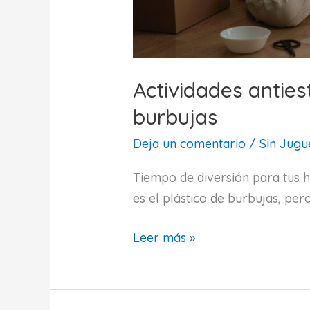
Actividades anties
burbujas
Deja un comentario
/
Sin Jugu
Tiempo de diversión para tus 
es el plástico de burbujas, per
Actividades
Leer más »
antiestrés
con
plástico