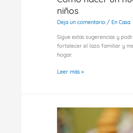
niños
Deja un comentario
/
En Casa
Sigue estas sugerencias y podr
fortalecer el lazo familiar y m
hogar.
Cómo
Leer más »
hacer
un
huerto
urbano
con
los