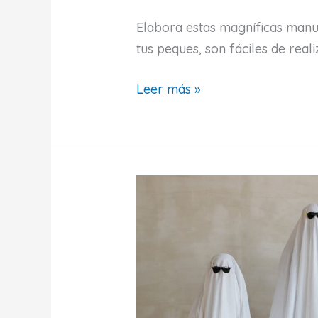
Elabora estas magníficas manu
tus peques, son fáciles de real
Manualidades
Leer más »
originales
con
tapones
de
corcho