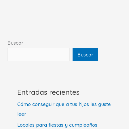
room
en
casa:
En
busca
Buscar
del
Buscar
ladrón
de
cerebros
Entradas recientes
Cómo conseguir que a tus hijos les guste
leer
Locales para fiestas y cumpleaños