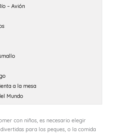
Río – Avión
os
smallo
ngo
ienta a la mesa
 del Mundo
omer con niños, es necesario elegir
divertidas para los peques, o la comida