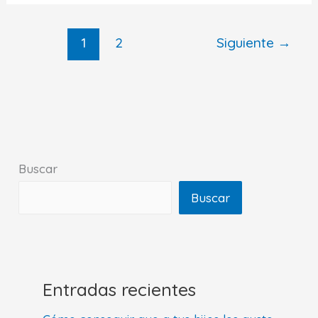
el
primer
1
2
Siguiente
→
contacto
de
los
niños
con
los
videojuegos
Buscar
Buscar
Entradas recientes