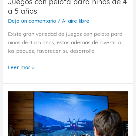
Juegos con pelota para niños de 4
a
a 5 años
6
años?
Deja un comentario
/
Al aire libre
Existe gran variedad de juegos con pelota para
niños de 4 a 5 años, estos además de divertir a
los peques, favorecen su desarrollo.
Juegos
Leer más »
con
pelota
para
niños
de
4
a
5