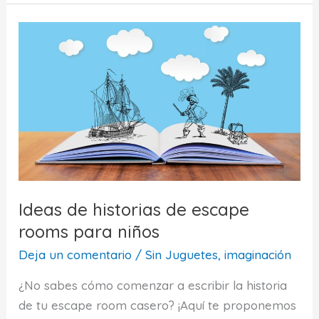
jugar
cuando
hace
frío?
Ideas
para
niños
de
6
a
8
Ideas de historias de escape
años
rooms para niños
Deja un comentario
/
Sin Juguetes, imaginación
¿No sabes cómo comenzar a escribir la historia
de tu escape room casero? ¡Aquí te proponemos