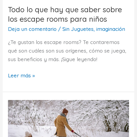
Todo lo que hay que saber sobre
los escape rooms para niños
Deja un comentario
/
Sin Juguetes, imaginación
¿Te gustan los escape rooms? Te contaremos
qué son cuáles son sus orígenes, cómo se juega,
sus beneficios y más. ¡Sigue leyendo!
Todo
Leer más »
lo
que
hay
que
saber
sobre
los