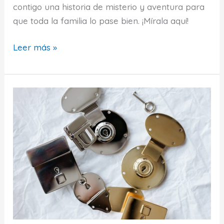
contigo una historia de misterio y aventura para
que toda la familia lo pase bien. ¡Mírala aquí!
Juego
Leer más »
de
escape
room
en
casa:
En
busca
del
ladrón
de
cerebros