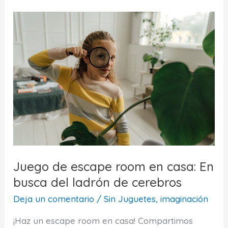
room
en
casa:
¡Salvemos
Teddylandia!
Juego de escape room en casa: En
busca del ladrón de cerebros
Deja un comentario
/
Sin Juguetes, imaginación
¡Haz un escape room en casa! Compartimos