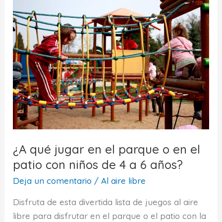
niños
de
6
a
8
años
¿A qué jugar en el parque o en el
patio con niños de 4 a 6 años?
Deja un comentario
/
Al aire libre
Disfruta de esta divertida lista de juegos al aire
libre para disfrutar en el parque o el patio con la