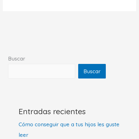
divertidos
en
la
montaña
con
niños
Buscar
Buscar
Entradas recientes
Cómo conseguir que a tus hijos les guste
leer