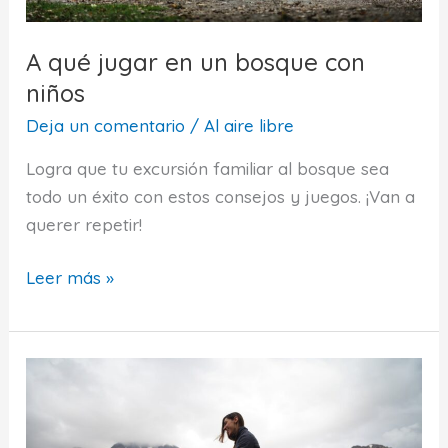
A qué jugar en un bosque con
niños
Deja un comentario
/
Al aire libre
Logra que tu excursión familiar al bosque sea
todo un éxito con estos consejos y juegos. ¡Van a
querer repetir!
A
Leer más »
qué
jugar
en
un
bosque
con