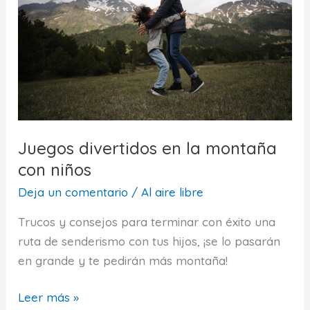
niños
Juegos divertidos en la montaña
con niños
Deja un comentario
/
Al aire libre
Trucos y consejos para terminar con éxito una
ruta de senderismo con tus hijos, ¡se lo pasarán
en grande y te pedirán más montaña!
Juegos
Leer más »