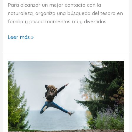
Para alcanzar un mejor contacto con la
naturaleza, organiza una búsqueda del tesoro en
familia y pasad momentos muy divertidos
Cómo
Leer más »
organizar
y
jugar
a
la
búsqueda
del
tesoro
en
la
naturaleza