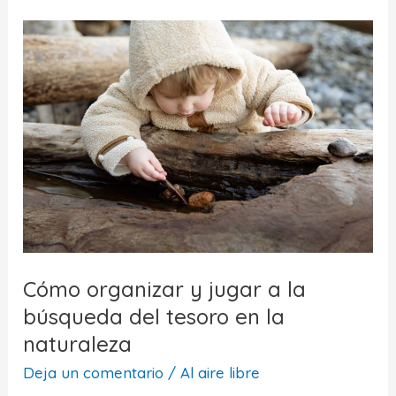
un
cuaderno
de
campo
para
niños
Cómo organizar y jugar a la
búsqueda del tesoro en la
naturaleza
Deja un comentario
/
Al aire libre