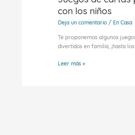
con los niños
Deja un comentario
/
En Casa
Te proponemos algunos juegos
divertidos en familia, ¡hasta 
Juegos
Leer más »
de
cartas
para
jugar
en
familia
con