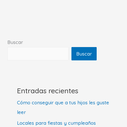
Recetas
muy
sencillas
y
divertidas
Buscar
para
Buscar
hacer
con
niños
Entradas recientes
Cómo conseguir que a tus hijos les guste
leer
Locales para fiestas y cumpleaños