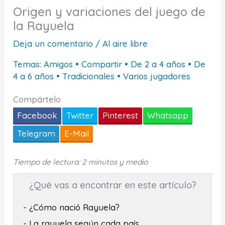
Origen y variaciones del juego de
la Rayuela
Deja un comentario
/
Al aire libre
Temas:
Amigos
•
Compartir
•
De 2 a 4 años
•
De
4 a 6 años
•
Tradicionales
•
Varios jugadores
Compártelo
Facebook
Twitter
Pinterest
Whatsapp
Telegram
E-Mail
Tiempo de lectura: 2 minutos y medio
¿Qué vas a encontrar en este artículo?
- ¿Cómo nació Rayuela?
- La rayuela según cada país