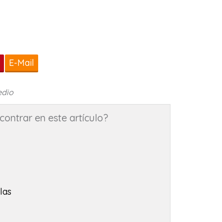
t
E-Mail
edio
ontrar en este artículo?
las